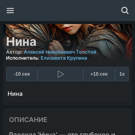
Главная
Нина
Жанры
Автор:
Алексей Николаевич Толстой
Исполнитель:
Елизавета Крупина
Авторы
-10 сек
+10 сек
1x
Исполнители
Нина
Случайная книга
ОПИСАНИЕ
Рассказ 'Нина' — это глубокое и