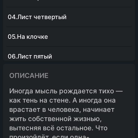
04.Лист четвертый
05.На клочке
06.Лист пятый
ОПИСАНИЕ
07.Лист шестой
Иногда мысль рождается тихо —
08.Лист седьмой
как тень на стене. А иногда она
врастает в человека, начинает
09.Лист восьмой
жить собственной жизнью,
вытесняя всё остальное. Что
произойдёт, если одна-