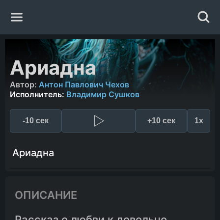
Главная
Ариадна
Жанры
Автор:
Антон Павлович Чехов
Исполнитель:
Владимир Сушков
Авторы
-10 сек
+10 сек
1x
Исполнители
Ариадна
Случайная книга
ОПИСАНИЕ
Рассказ о любви к довольно