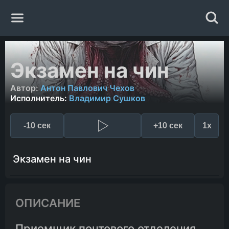
Главная
Экзамен на чин
Жанры
Автор:
Антон Павлович Чехов
Исполнитель:
Владимир Сушков
Авторы
-10 сек
+10 сек
1x
Исполнители
Экзамен на чин
Случайная книга
ОПИСАНИЕ
Приемщик почтового отделения