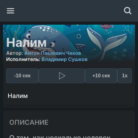
Главная
Налим
Жанры
Автор:
Антон Павлович Чехов
Исполнитель:
Владимир Сушков
Авторы
-10 сек
+10 сек
1x
Исполнители
Налим
Случайная книга
ОПИСАНИЕ
О том, как несколько человек