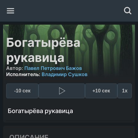
Главная
Богатырёва
Жанры
рукавица
Авторы
Автор:
Павел Петрович Бажов
Исполнитель:
Владимир Сушков
Исполнители
-10 сек
+10 сек
1x
Случайная книга
Богатырёва рукавица
ОПИСАНИЕ