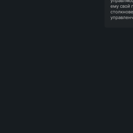
управляющ
ему свой 
столкнове
управленч