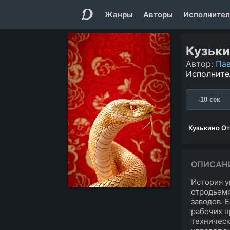
Жанры
Авторы
Исполнител
Кузьки
Автор:
Па
Исполните
-10 сек
Кузькино О
ОПИСАН
История у
отродьем»
заводов. 
рабочих п
техническ