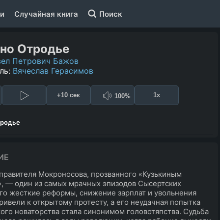
и
Случайная книга
Поиск
но Отродье
вел Петрович Бажов
ль:
Вячеслав Герасимов
+10 сек
1x
100%
тродье
ИЕ
правителя Мокроносова, прозванного «Кузькиным
, — один из самых мрачных эпизодов Сысертских
Его жесткие реформы, снижение зарплат и увольнения
ривели к открытому протесту, а его неудачная попытка
ого новаторства стала синонимом головотяпства. Судьба