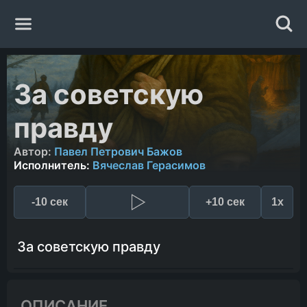
Главная
За советскую
Жанры
правду
Авторы
Автор:
Павел Петрович Бажов
Исполнитель:
Вячеслав Герасимов
Исполнители
-10 сек
+10 сек
1x
Случайная книга
За советскую правду
ОПИСАНИЕ