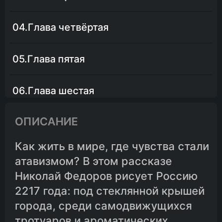
04.Глава четвёртая
05.Глава пятая
06.Глава шестая
ОПИСАНИЕ
07.Глава седьмая
Как жить в мире, где чувства стали
08.Глава восьмая
атавизмом? В этом рассказе
Николай Федоров рисует Россию
09.Глава девятая
2217 года: под стеклянной крышей
города, среди самодвижущихся
10.Глава десятая
тротуаров и ароматических