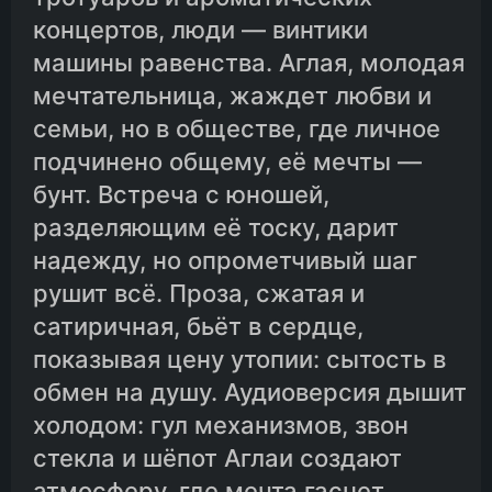
концертов, люди — винтики
11.Глава одиннадцатая
машины равенства. Аглая, молодая
мечтательница, жаждет любви и
семьи, но в обществе, где личное
12.Глава двенадцатая
подчинено общему, её мечты —
бунт. Встреча с юношей,
разделяющим её тоску, дарит
надежду, но опрометчивый шаг
рушит всё. Проза, сжатая и
сатиричная, бьёт в сердце,
показывая цену утопии: сытость в
обмен на душу. Аудиоверсия дышит
холодом: гул механизмов, звон
стекла и шёпот Аглаи создают
атмосферу, где мечта гаснет.