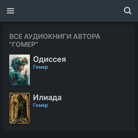
Главная
ВСЕ АУДИОКНИГИ АВТОРА
"ГОМЕР"
Жанры
Одиссея
Авторы
Гомер
Исполнители
Илиада
Случайная книга
Гомер