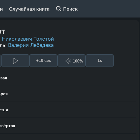
и
Случайная книга
Поиск
рт
 Николаевич Толстой
ль:
Валерия Лебедева
+10 сек
1x
100%
рвая
орая
етья
твёртая