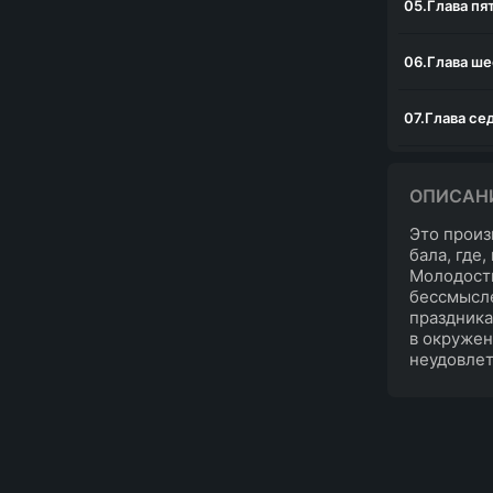
05.Глава пя
06.Глава ше
07.Глава се
ОПИСАН
Это произ
бала, где,
Молодость
бессмысле
праздника
в окружен
неудовлет