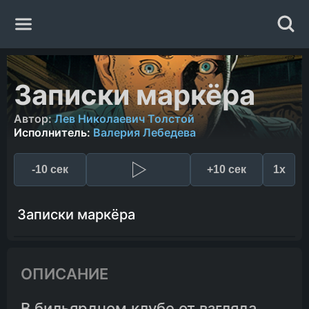
Главная
Записки маркёра
Жанры
Автор:
Лев Николаевич Толстой
Исполнитель:
Валерия Лебедева
Авторы
-10 сек
+10 сек
1x
Исполнители
Записки маркёра
Случайная книга
ОПИСАНИЕ
В бильярдном клубе от взгляда