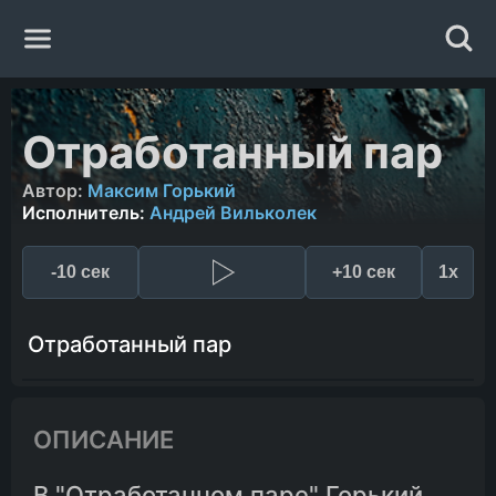
Главная
Отработанный пар
Жанры
Автор:
Максим Горький
Исполнитель:
Андрей Вильколек
Авторы
-10 сек
+10 сек
1x
Исполнители
Отработанный пар
Случайная книга
ОПИСАНИЕ
В "Отработанном паре" Горький