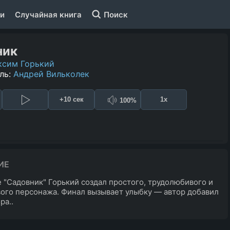
и
Случайная книга
Поиск
ник
ксим Горький
ль:
Андрей Вильколек
+10 сек
1x
100%
ИЕ
е "Садовник" Горький создал простого, трудолюбивого и
ого персонажа. Финал вызывает улыбку — автор добавил
ра..