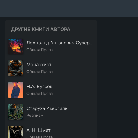
ДРУГИЕ КНИГИ АВТОРА
Леопольд Антонович Сулержицкий
Общая Проза
Монархист
Общая Проза
Н.А. Бугров
Общая Проза
Старуха Изергиль
Реализм
А. Н. Шмит
Общая Проза