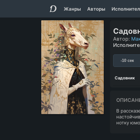
Жанры
Авторы
Исполнител
Садов
Автор:
Ма
Исполните
-10 сек
Садовник
ОПИСАН
В рассказ
настойчив
нотку юмо