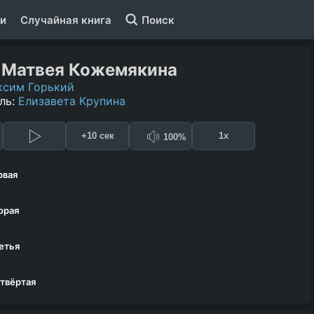
и
Случайная книга
Поиск
 Матвея Кожемякина
ксим Горький
ль:
Елизавета Крупина
+10 сек
1x
100%
рвая
орая
етья
твёртая