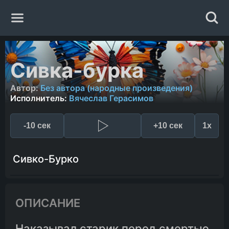
Главная
Сивка-бурка
Жанры
Автор:
Без автора (народные произведения)
Исполнитель:
Вячеслав Герасимов
Авторы
-10 сек
+10 сек
1x
Исполнители
Сивко-Бурко
Случайная книга
ОПИСАНИЕ
Наказывал старик перед смертью