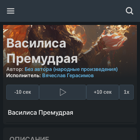
Главная
Василиса
Жанры
Премудрая
Авторы
Автор:
Без автора (народные произведения)
Исполнитель:
Вячеслав Герасимов
Исполнители
-10 сек
+10 сек
1x
Случайная книга
Василиса Премудрая
ОПИСАНИЕ