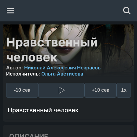
Главная
Нравственный
Жанры
человек
Авторы
Автор:
Николай Алексеевич Некрасов
Исполнитель:
Ольга Аветисова
Исполнители
-10 сек
+10 сек
1x
Случайная книга
Нравственный человек
ОПИСАНИЕ