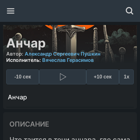
Главная
Анчар
Жанры
Автор:
Александр Сергеевич Пушкин
Исполнитель:
Вячеслав Герасимов
Авторы
-10 сек
+10 сек
1x
Исполнители
Анчар
Случайная книга
ОПИСАНИЕ
Что таится в тени анчара, где сама