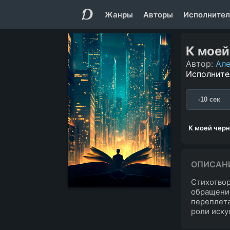
Жанры
Авторы
Исполнител
К моей
Автор:
Але
Исполните
-10 сек
К моей чер
ОПИСАН
Стихотво
обращение
переплета
роли искус