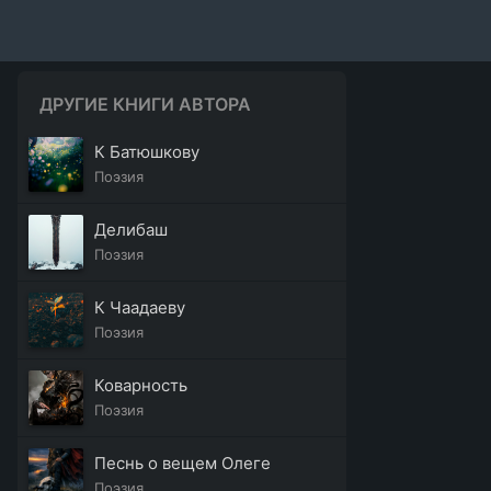
ДРУГИЕ КНИГИ АВТОРА
К Батюшкову
Поэзия
Делибаш
Поэзия
К Чаадаеву
Поэзия
Коварность
Поэзия
Песнь о вещем Олеге
Поэзия