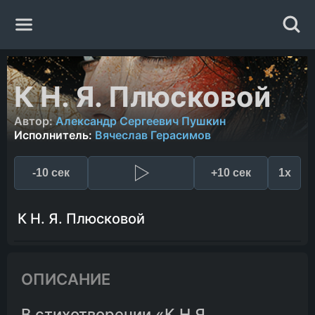
Главная
К Н. Я. Плюсковой
Жанры
Автор:
Александр Сергеевич Пушкин
Исполнитель:
Вячеслав Герасимов
Авторы
-10 сек
+10 сек
1x
Исполнители
К Н. Я. Плюсковой
Случайная книга
ОПИСАНИЕ
В стихотворении «К Н.Я.