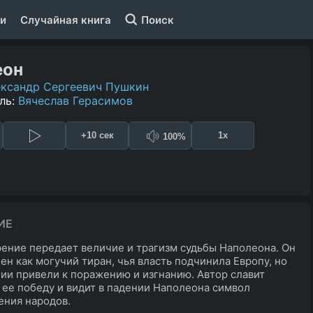
и
Случайная книга
Поиск
еон
ксандр Сергеевич Пушкин
ль:
Вячеслав Герасимов
+10 сек
1x
100%
ИЕ
ение передает величие и трагизм судьбы Наполеона. Он
ен как могучий тиран, чья власть подчинила Европу, но
ии привели к поражению и изгнанию. Автор славит
 ее победу и видит в падении Наполеона символ
ния народов.