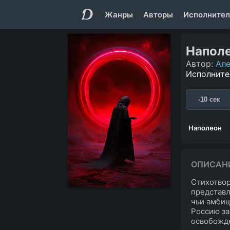
Жанры
Авторы
Исполнител
Напол
Автор:
Але
Исполните
-10 сек
Наполеон
ОПИСАН
Стихотвор
представл
чьи амбиц
Россию за
освобожде