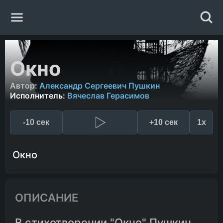
Главная
Окно
Жанры
Автор:
Александр Сергеевич Пушкин
Исполнитель:
Вячеслав Герасимов
Авторы
-10 сек
+10 сек
1x
Исполнители
Окно
Случайная книга
ОПИСАНИЕ
В стихотворении "Окно" Пушкин