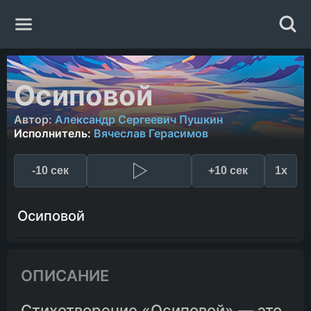
Главная
Осиповой
Жанры
Автор:
Александр Сергеевич Пушкин
Исполнитель:
Вячеслав Герасимов
Авторы
-10 сек
+10 сек
1x
Исполнители
Осиповой
Случайная книга
ОПИСАНИЕ
Стихотворение «Осиповой» — это