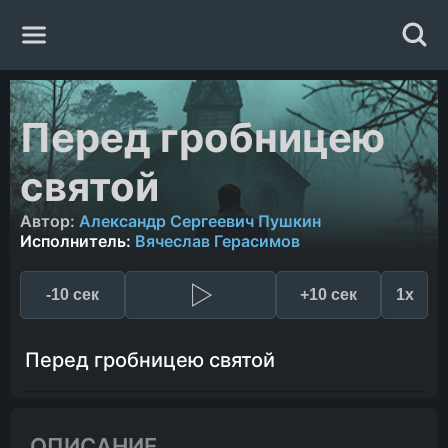
Главная
Перед гробницею
Жанры
святой
Авторы
Автор:
Александр Сергеевич Пушкин
Исполнитель:
Вячеслав Герасимов
Исполнители
-10 сек
+10 сек
1x
Случайная книга
Перед гробницею святой
ОПИСАНИЕ