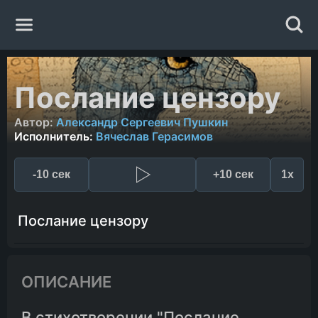
Главная
Послание цензору
Жанры
Автор:
Александр Сергеевич Пушкин
Исполнитель:
Вячеслав Герасимов
Авторы
-10 сек
+10 сек
1x
Исполнители
Послание цензору
Случайная книга
ОПИСАНИЕ
В стихотворении "Послание