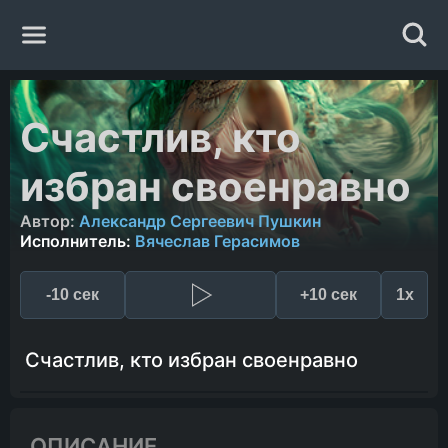
Главная
Счастлив, кто
Жанры
избран своенравно
Авторы
Автор:
Александр Сергеевич Пушкин
Исполнитель:
Вячеслав Герасимов
Исполнители
-10 сек
+10 сек
1x
Случайная книга
Счастлив, кто избран своенравно
ОПИСАНИЕ