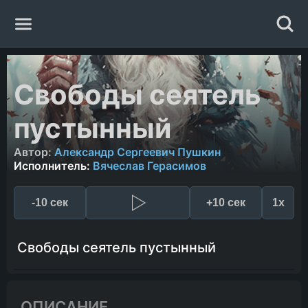
Главная
Свободы сеятель
Жанры
пустынный
Авторы
Автор:
Александр Сергеевич Пушкин
Исполнитель:
Вячеслав Герасимов
Исполнители
-10 сек
+10 сек
1x
Случайная книга
Свободы сеятель пустынный
ОПИСАНИЕ