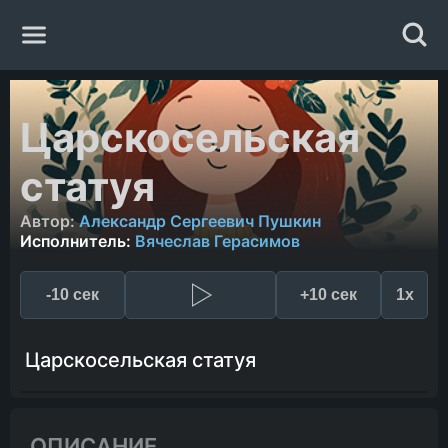
Главная
Царскосельская
Жанры
статуя
Авторы
Автор:
Александр Сергеевич Пушкин
Исполнитель:
Вячеслав Герасимов
Исполнители
-10 сек
+10 сек
1x
Случайная книга
Царскосельская статуя
ОПИСАНИЕ