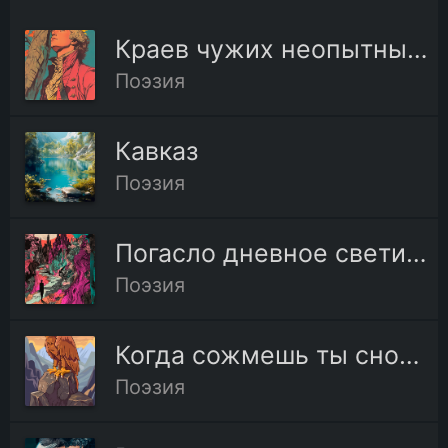
Краев чужих неопытный любитель
Поэзия
Кавказ
Поэзия
Погасло дневное светило
Поэзия
Когда сожмешь ты снова руку
Поэзия