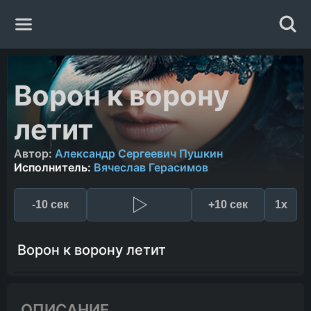
Главная
Ворон к ворону
Жанры
летит
Авторы
Автор:
Александр Сергеевич Пушкин
Исполнитель:
Вячеслав Герасимов
Исполнители
-10 сек
+10 сек
1x
Случайная книга
Ворон к ворону летит
ОПИСАНИЕ