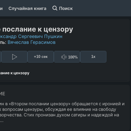
и
Случайная книга
Поиск
 послание к цензору
ксандр Сергеевич Пушкин
ль:
Вячеслав Герасимов
+10 сек
1x
100%
ание к цензору
ИЕ
ин в «Втором послании цензору» обращается с иронией и
к вопросам цензуры, обсуждая ее влияние на свободу
ворчества. Стих пронизан духом сатиры и надеждой на
..