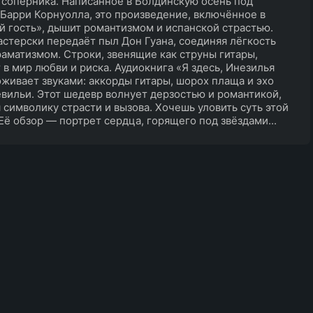
 соперника. Написанное в Болдинскую осень под
Барри Корнуолла, это произведение, включённое в
 гость», дышит романтизмом и испанской страстью.
стерски передаёт пыл Дон Гуана, соединяя лёгкость
раматизмом. Строки, звенящие как струны гитары,
 в мир любви и риска. Аудиокнига «Я здесь, Инезилья
живает звуками: аккорды гитары, шорох плаща и эхо
вильи. Этот шедевр волнует дерзостью и романтикой,
 символику страсти и вызова. Хочешь уловить суть этой
Её обзор — портрет сердца, горящего под звёздами...