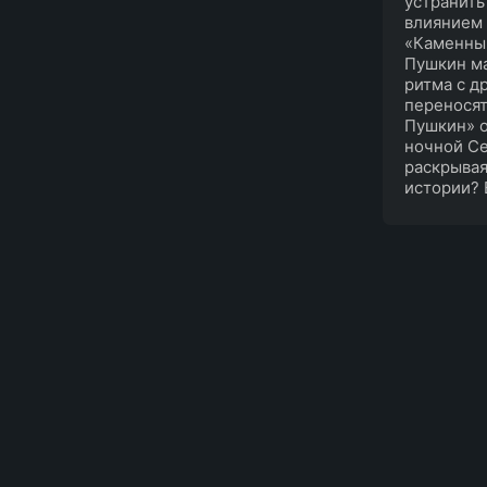
устранить
влиянием 
«Каменный
Пушкин ма
ритма с д
переносят
Пушкин» о
ночной Се
раскрывая
истории? 