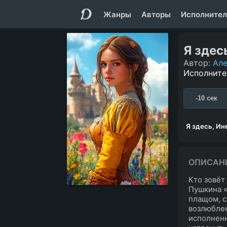
Жанры
Авторы
Исполнител
Я здес
Автор:
Але
Исполните
-10 сек
Я здесь, Ин
ОПИСАН
Кто зовёт
Пушкина «
плащом, с
возлюблен
исполненн