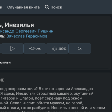
и
Случайная книга
Поиск
ь, Инезилья
ксандр Сергеевич Пушкин
ль:
Вячеслав Герасимов
+10 сек
1x
100%
езилья
ИЕ
 под покровом ночи? В стихотворении Александра
Я здесь, Инезилья» страстный кавалер, окутанный
 гитарой и шпагой, поёт серенаду под окном
ной. Севилья спит, объята мраком, но герой,
ый отваги, готов разбудить Инезилью песней или мечом