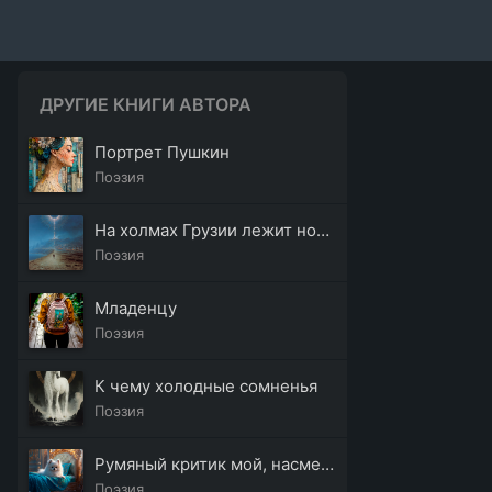
ДРУГИЕ КНИГИ АВТОРА
Портрет Пушкин
Поэзия
На холмах Грузии лежит ночная мгла
Поэзия
Младенцу
Поэзия
К чему холодные сомненья
Поэзия
Румяный критик мой, насмешник толстопузый
Поэзия