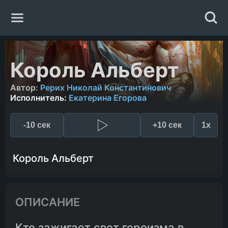
Главная
Король Альберт
Жанры
Автор:
Рерих Николай Константинович
Исполнитель:
Екатерина Егорова
Авторы
-10 сек
+10 сек
1x
Исполнители
Король Альберт
Случайная книга
ОПИСАНИЕ
Кто зажигает свет героизма в