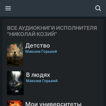
Главная
ВСЕ АУДИОКНИГИ ИСПОЛНИТЕЛЯ
"НИКОЛАЙ КОЗИЙ"
Жанры
Детство
Авторы
Максим Горький
Исполнители
В людях
Случайная книга
Максим Горький
Мои университеты