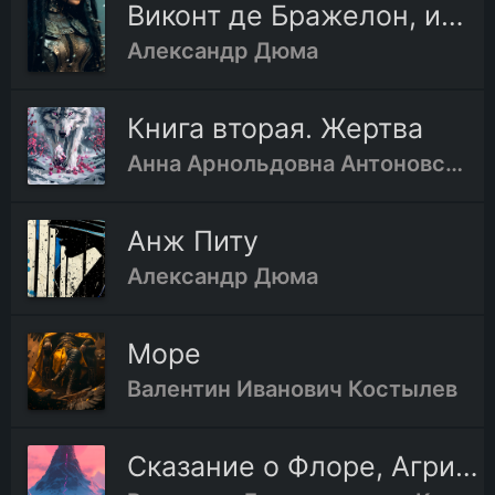
Виконт де Бражелон, или Десять лет спустя
Александр Дюма
02-11.Глава одиннадцатая
Книга вторая. Жертва
03-01.Глава первая
Анна Арнольдовна Антоновская
03-02.Глава вторая
Анж Питу
03-03.Глава третья
Александр Дюма
03-04.Глава четвёртая
Море
Валентин Иванович Костылев
03-05.Глава пятая
Сказание о Флоре, Агриппе и Менахеме, сыне Иегуды
03-06.Глава шестая