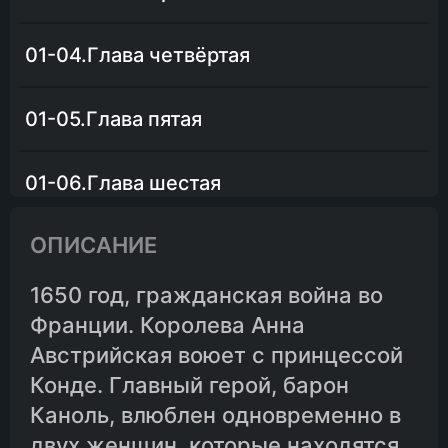
01-04.Глава четвёртая
01-05.Глава пятая
01-06.Глава шестая
ОПИСАНИЕ
01-07.Глава седьмая
1650 год, гражданская война во
01-08.Глава восьмая
Франции. Королева Анна
Австрийская воюет с принцессой
01-09.Глава девятая
Конде. Главный герой, барон
Каноль, влюблен одновременно в
01-10.Глава десятая
двух женщин, которые находятся