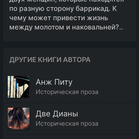
по разную сторону баррикад. К
01-11.Глава одиннадцатая
чему может привести жизнь
между молотом и наковальней?..
01-12.Глава двенадцатая
01-13.Глава тринадцатая
ДРУГИЕ КНИГИ АВТОРА
01-14.Глава четырнадцатая
Анж Питу
Историческая проза
02-01.Глава первая
Две Дианы
02-02.Глава вторая
Историческая проза
02-03.Глава третья