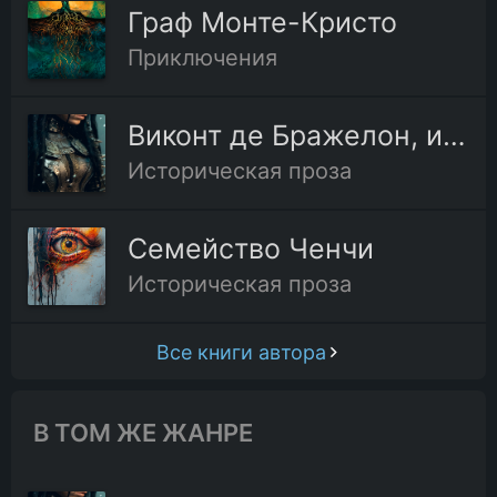
Граф Монте-Кристо
Приключения
02-04.Глава четвёртая
02-05.Глава пятая
Виконт де Бражелон, или Десять лет спустя
Историческая проза
02-06.Глава шестая
Семейство Ченчи
02-07.Глава седьмая
Историческая проза
02-08.Глава восьмая
Все книги автора
02-09.Глава девятая
В ТОМ ЖЕ ЖАНРЕ
02-10.Глава десятая