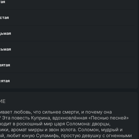
тая
стая
дьмая
сьмая
вятая
сятая
иннадцатая
ИЕ
ивает любовь, что сильнее смерти, и почему она
енадцатая
 Эта повесть Куприна, вдохновлённая «Песнью песней»
водит в роскошный мир царя Соломона: дворцы,
ики, аромат мирры и звон золота. Соломон, мудрый и
й, любит юную Суламифь, простую девушку с огненными