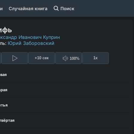
и
Случайная книга
Поиск
ифь
ксандр Иванович Куприн
ль:
Юрий Заборовский
+10 сек
1x
100%
рвая
орая
етья
твёртая