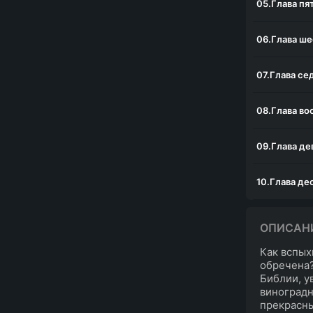
05.Глава пя
06.Глава ше
07.Глава се
08.Глава во
09.Глава де
10.Глава де
11.Глава од
ОПИСАН
Как вспых
12.Глава дв
обречена?
Библии, у
виноградн
прекрасны