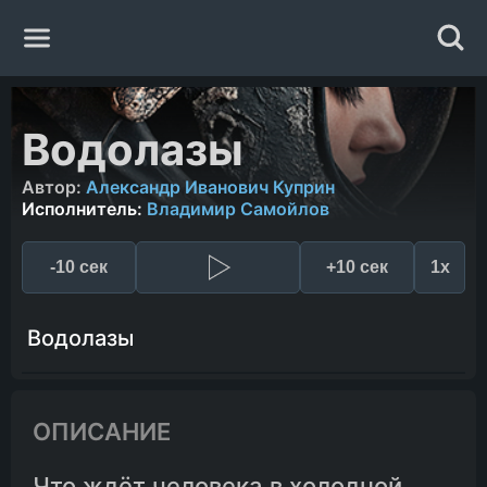
Главная
Водолазы
Жанры
Автор:
Александр Иванович Куприн
Исполнитель:
Владимир Самойлов
Авторы
-10 сек
+10 сек
1x
Исполнители
Водолазы
Случайная книга
ОПИСАНИЕ
Что ждёт человека в холодной