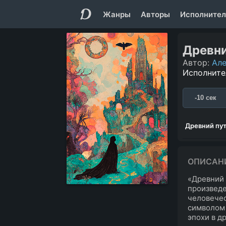
Жанры
Авторы
Исполнител
Древни
Автор:
Але
Исполните
-10 сек
Древний пу
ОПИСАН
«Древний 
произведе
человечес
символом 
эпохи в д