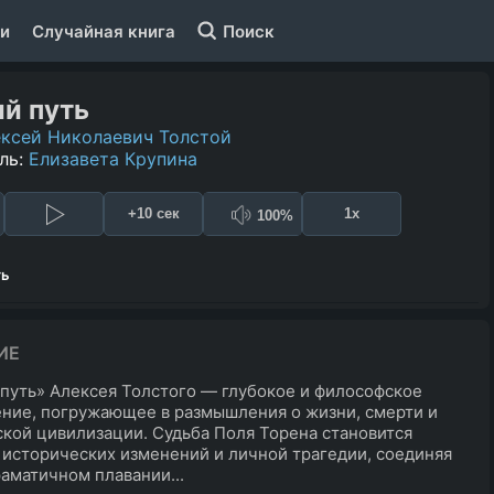
и
Случайная книга
Поиск
й путь
ксей Николаевич Толстой
ль:
Елизавета Крупина
+10 сек
1x
100%
ть
ИЕ
путь» Алексея Толстого — глубокое и философское
ние, погружающее в размышления о жизни, смерти и
кой цивилизации. Судьба Поля Торена становится
исторических изменений и личной трагедии, соединяя
раматичном плавании...