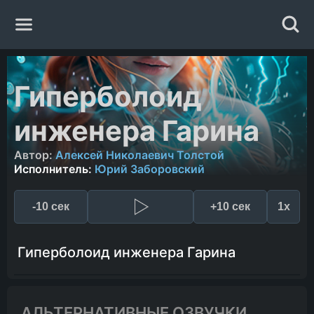
Главная
Гиперболоид
Жанры
инженера Гарина
Авторы
Автор:
Алексей Николаевич Толстой
Исполнитель:
Юрий Заборовский
Исполнители
-10 сек
+10 сек
1x
Случайная книга
Гиперболоид инженера Гарина
АЛЬТЕРНАТИВНЫЕ ОЗВУЧКИ