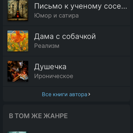
Письмо к ученому соседу
Юмор и сатира
18.Глава восемнадцатая
19.Глава девятнадцатая
Дама с собачкой
Реализм
20.Глава двадцатая
Душечка
21.Глава двадцать первая
Ироническое
Все книги автора
В ТОМ ЖЕ ЖАНРЕ