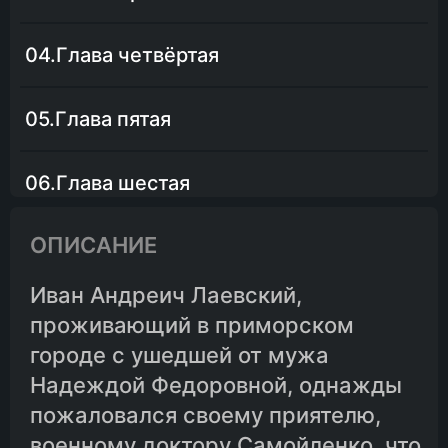
04.Глава четвёртая
05.Глава пятая
06.Глава шестая
ОПИСАНИЕ
07.Глава седьмая
Иван Андреич Лаевский,
08.Глава восьмая
проживающий в приморском
городе с ушедшей от мужа
09.Глава девятая
Надеждой Федоровной, однажды
пожаловался своему приятелю,
10.Глава десятая
военному доктору Самойленко, что