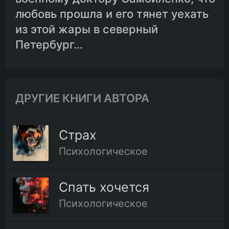
любовь прошла и его тянет уехать
11.Глава одиннадцатая
из этой жары в северный
Петербург…
12.Глава двенадцатая
13.Глава тринадцатая
ДРУГИЕ КНИГИ АВТОРА
14.Глава четырнадцатая
Страх
Психологическое
15.Глава пятнадцатая
Спать хочется
16.Глава шестнадцатая
Психологическое
17.Глава семнадцатая