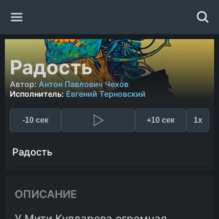
Главная
Радость
Жанры
Автор:
Антон Павлович Чехов
Исполнитель:
Евгений Терновский
Авторы
-10 сек
+10 сек
1x
Исполнители
Радость
Случайная книга
ОПИСАНИЕ
У Мити Кулдарова огромная