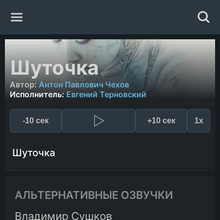
Главная
Шуточка
Жанры
Автор:
Антон Павлович Чехов
Исполнитель:
Евгений Терновский
Авторы
-10 сек
+10 сек
1x
Исполнители
Шуточка
Случайная книга
АЛЬТЕРНАТИВНЫЕ ОЗВУЧКИ
Владимир Сушков