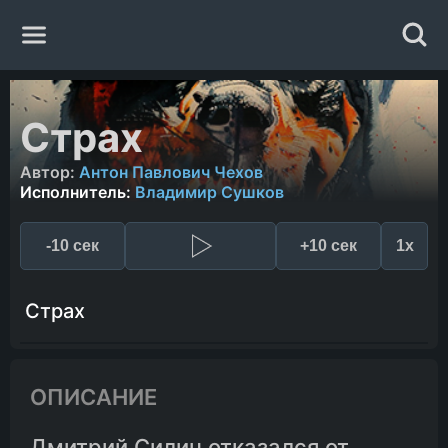
Главная
Страх
Жанры
Автор:
Антон Павлович Чехов
Исполнитель:
Владимир Сушков
Авторы
-10 сек
+10 сек
1x
Исполнители
Страх
Случайная книга
ОПИСАНИЕ
Дмитрий Силин отказался от