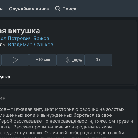
и
Случайная книга
Поиск
ая витушка
вел Петрович Бажов
ль:
Владимир Сушков
+10 сек
1x
100%
тушка
ИЕ
ов – "Тяжелая витушка" История о рабочих на золотых
 лишённых воли и вынужденных бороться за свое
Герой рассказывает о несправедливости, тяжелом труде и
пыте. Рассказ пропитан живым народным языком,
ередаёт дух эпохи. Отличный выбор для тех, кто любит