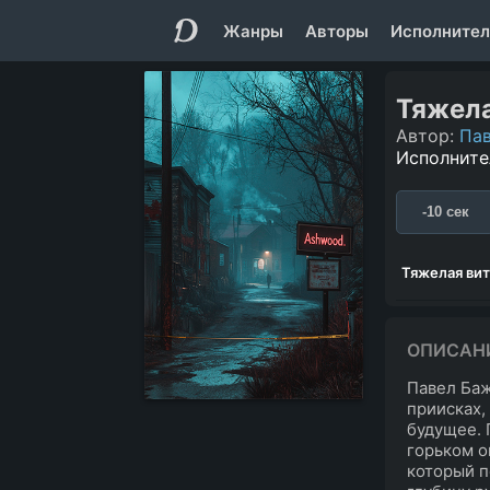
Жанры
Авторы
Исполнител
Тяжел
Автор:
Па
Исполните
-10 сек
Тяжелая ви
ОПИСАН
Павел Баж
приисках,
будущее. 
горьком о
который п