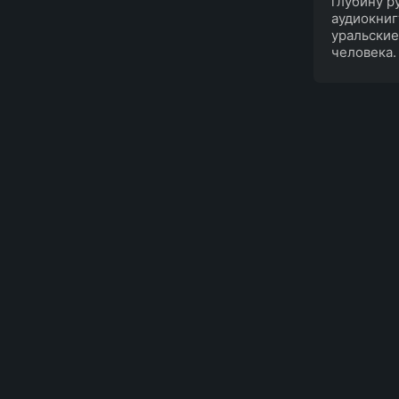
глубину р
аудиокниг
уральские
человека.