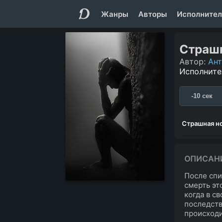
Жанры
Авторы
Исполнител
Страшн
Автор:
Ант
Исполните
-10 сек
Страшная н
ОПИСАН
После спи
смерть эт
когда в с
последств
происходи