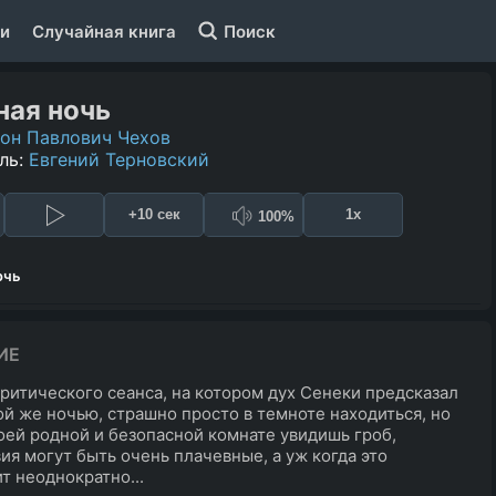
и
Случайная книга
Поиск
ая ночь
он Павлович Чехов
ль:
Евгений Терновский
+10 сек
1x
100%
очь
ИЕ
ритического сеанса, на котором дух Сенеки предсказал
ой же ночью, страшно просто в темноте находиться, но
воей родной и безопасной комнате увидишь гроб,
ия могут быть очень плачевные, а уж когда это
т неоднократно...