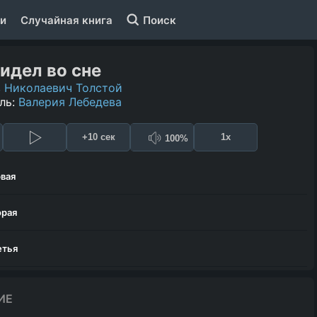
и
Случайная книга
Поиск
видел во сне
 Николаевич Толстой
ль:
Валерия Лебедева
+10 сек
1x
100%
рвая
орая
етья
ИЕ