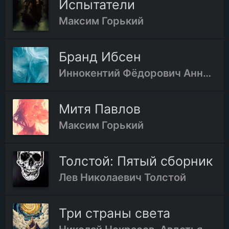
Испытатели
24.Сокол и петух
Максим Горький
25.Магнит
Бранд Ибсен
Иннокентий Фёдорович Анненский
26.Цапля, рыбы и рак
Митя Павлов
27.Еж и заяц
Максим Горький
28.Два брата
Толстой: Пятый сборник
Лев Николаевич Толстой
29.Водяной и жемчужина
Три страны света
30.Акула