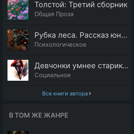
Толстой: Третий сборник
17.Лев и собачка
Общая Проза
18.Ровное наследство
Рубка леса. Рассказ юнкера
Психологическое
19.Три вора
Девчонки умнее стариков
20.Отец и сыновья
Социальное
21.Самые лучшие груши
Все книги автора
22.Волга и Вазуза
В ТОМ ЖЕ ЖАНРЕ
23.Теленок на льду