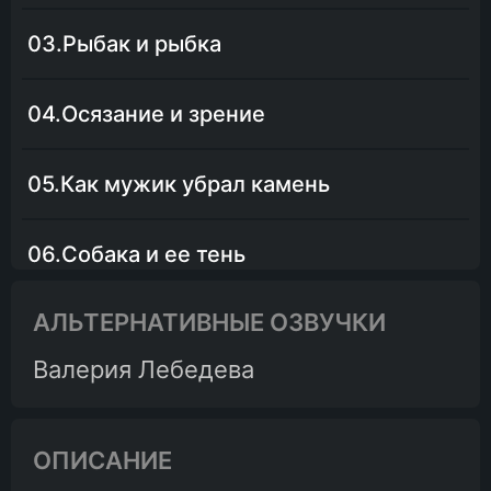
03.Рыбак и рыбка
04.Осязание и зрение
05.Как мужик убрал камень
06.Собака и ее тень
АЛЬТЕРНАТИВНЫЕ ОЗВУЧКИ
07.Шат и Дон
Валерия Лебедева
08.Садовник и сыновья
ОПИСАНИЕ
09.Волк и журавль