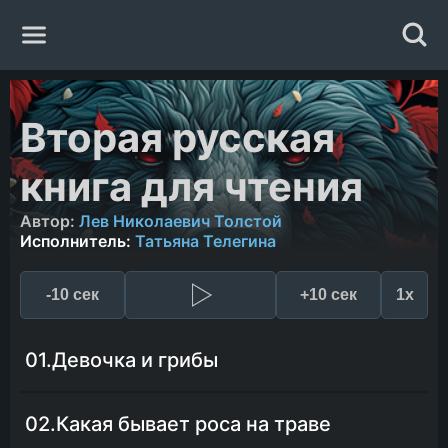
Главная
Вторая русская
Жанры
книга для чтения
Авторы
Автор:
Лев Николаевич Толстой
Исполнитель:
Татьяна Телегина
Исполнители
-10 сек
+10 сек
1x
Случайная книга
01.Девочка и грибы
02.Какая бывает роса на траве