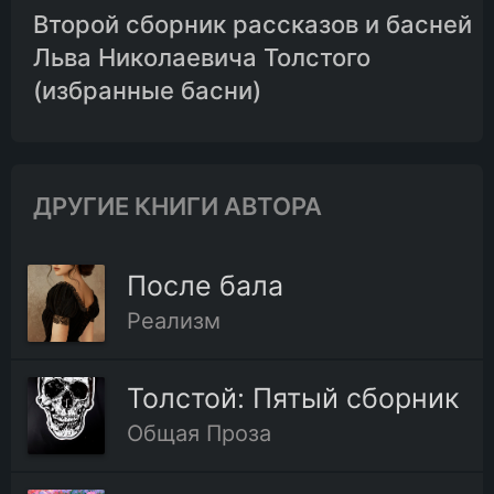
Второй сборник рассказов и басней
10.Орел
Льва Николаевича Толстого
(избранные басни)
11.Лозина
12.Мышь под амбаром
ДРУГИЕ КНИГИ АВТОРА
13.Как волки учат своих детей
После бала
Реализм
14.Зайцы и лягушки
Толстой: Пятый сборник
15.Петр I и мужик
Общая Проза
16.Две лошади