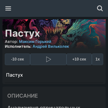
Главная
Пастух
Жанры
Автор:
Максим Горький
Исполнитель:
Андрей Вильколек
Авторы
-10 сек
+10 сек
1x
Исполнители
Пастух
Случайная книга
ОПИСАНИЕ
Анализируя отрицательных