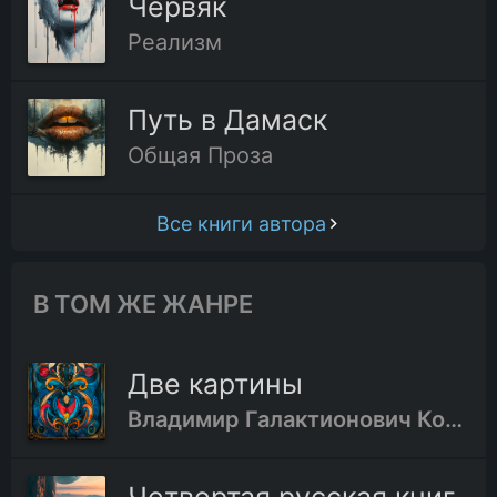
Червяк
Реализм
32.Глава тридцать вторая
Путь в Дамаск
33.Глава тридцать третья
Общая Проза
34.Глава тридцать четвёртая
Все книги автора
35.Глава тридцать пятая
В ТОМ ЖЕ ЖАНРЕ
Две картины
Владимир Галактионович Короленко