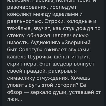
разочарования, исследует
18.Глава восемнадцатая
конфликт между идеалами и
реальностью. Строки, холодные и
тяжёлые, звучат, как стук дождя по
19.Глава девятнадцатая
стеклу, обнажая человеческую
низость. Аудиокнига «Звериный
20.Глава двадцатая.
быт Сологуб» оживает звуками:
кашель Шурочки, шёпот интриг,
21.Глава двадцать первая
скрип пера. Этот шедевр волнует
своей правдой, раскрывая
22.Глава двадцать вторая
символику отчуждения. Хочешь
уловить суть этой истории? Её
23.Глава двадцать третья
обзор — зеркало души, уставшей от
лжи...
24.Глава двадцать четвёртая