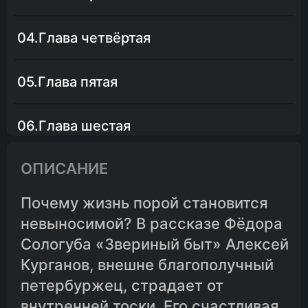
04.Глава четвёртая
05.Глава пятая
06.Глава шестая
ОПИСАНИЕ
07.Глава седьмая
Почему жизнь порой становится
08.Глава восьмая
невыносимой? В рассказе Фёдора
Сологуба «Звериный быт» Алексей
09.Глава девятая
Курганов, внешне благополучный
петербуржец, страдает от
10.Глава десятая
внутренней тоски. Его счастливая