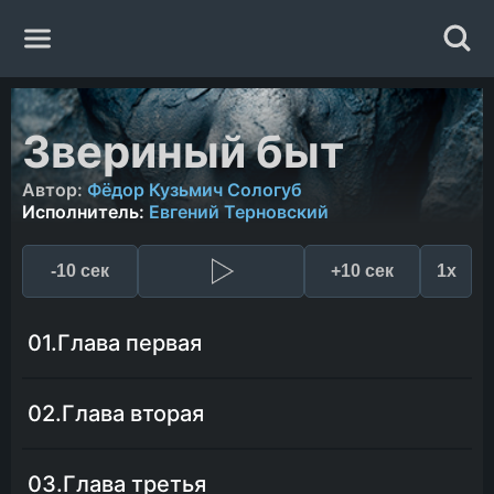
Главная
Звериный быт
Жанры
Автор:
Фёдор Кузьмич Сологуб
Исполнитель:
Евгений Терновский
Авторы
-10 сек
+10 сек
1x
Исполнители
01.Глава первая
Случайная книга
02.Глава вторая
03.Глава третья