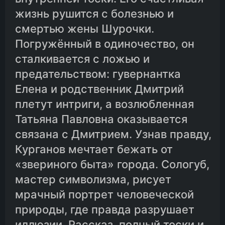
жизнь рушится с болезнью и
11.Глава одиннадцатая
смертью жены Шурочки.
Погружённый в одиночество, он
сталкивается с ложью и
12.Глава двенадцатая
предательством: гувернантка
Елена и родственник Дмитрий
13.Глава тринадцатая
плетут интриги, а возлюбленная
Татьяна Павловна оказывается
14.Глава четырнадцатая
связана с Дмитрием. Узнав правду,
Курганов мечтает бежать от
15.Глава пятнадцатая
«звериного быта» города. Сологуб,
мастер символизма, рисует
16.Глава шестнадцатая
мрачный портрет человеческой
природы, где правда разрушает
17.Глава семнадцатая
иллюзии. Рассказ, полный тоски и