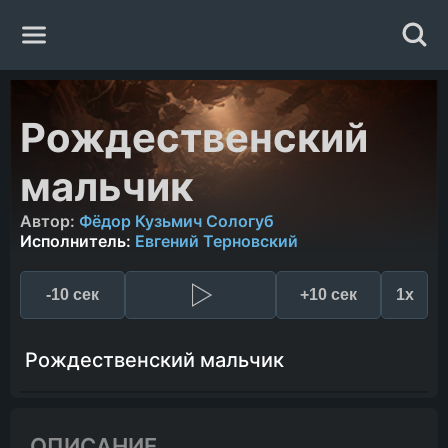
Главная
Рождественский
Жанры
мальчик
Авторы
Автор:
Фёдор Кузьмич Сологуб
Исполнитель:
Евгений Терновский
Исполнители
-10 сек
+10 сек
1x
Случайная книга
Рождественский мальчик
ОПИСАНИЕ